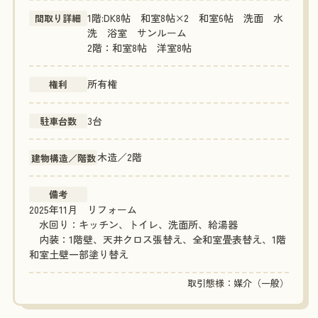
1階:DK8帖 和室8帖×2 和室6帖 洗面 水
間取り詳細
洗 浴室 サンルーム
2階：和室8帖 洋室8帖
所有権
権利
3台
駐車台数
木造／2階
建物構造／階数
備考
2025年11月 リフォーム
水回り：キッチン、トイレ、洗面所、給湯器
内装：1階壁、天井クロス張替え、全和室畳表替え、1階
和室土壁一部塗り替え
取引態様：媒介（一般）