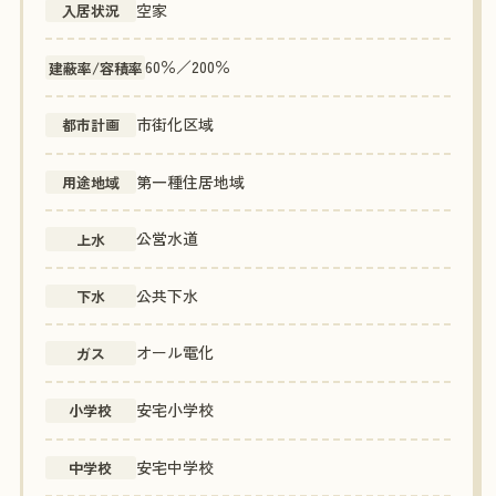
空家
入居状況
60％／200％
建蔽率/容積率
市街化区域
都市計画
第一種住居地域
用途地域
公営水道
上水
公共下水
下水
オール電化
ガス
安宅小学校
小学校
安宅中学校
中学校