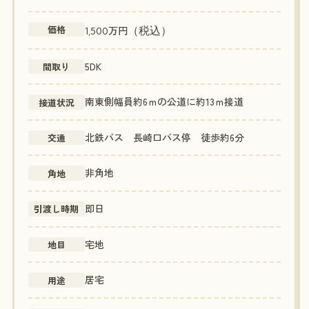
価格
万円
（税込）
1,500
5DK
間取り
南東側幅員約6ｍの公道に約13ｍ接道
接道状況
北鉄バス 長崎口バス停 徒歩約6分
交通
非角地
角地
即日
引渡し時期
宅地
地目
居宅
用途