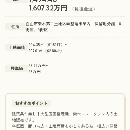
万円
1,607.32
（負担金込）
白山市柴木第二土地区画整理事業内 保留地分譲 8
住所
街区、9街区
204.35㎡（61.81坪）~
土地面積
207.61㎡（62.80坪）
23.99万円~
坪単価
26万円
おすすめポイント
建築条件無し！大型区画整理地、柴木ニュータウン内の土
地販売です。
各区画、間口も広く土地面積もゆとりある為、幅広い建築