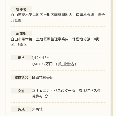
物件名
白山市柴木第二地区土地区画整理地内 保留地分譲 ※全
33区画
所在地
白山市柴木第二土地区画整理事業内 保留地分譲 8街
区、9街区
~
価格
1,494.48
万円
（負担金込）
1,607.32
区画情報参照
接道状況
コミュニティバスめぐーる 柴木町バス停
交通
徒歩約3分
非角地
角地