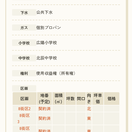
公共下水
下水
個別プロパン
ガス
広陽小学校
小学校
北辰中学校
中学校
使用収益権（所有権）
権利
区画
地番
面積
向
坪単
区画
坪数
間口
価格
(㎡)
き
価
(予定)
8街区2
契約済
北
8街区
契約済
東
3
8街区
契約済
東