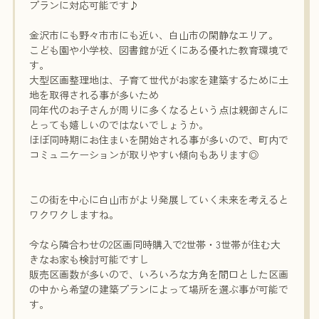
プランに対応可能です♪
金沢市にも野々市市にも近い、白山市の閑静なエリア。
こども園や小学校、図書館が近くにある優れた教育環境で
す。
大型区画整理地は、子育て世代がお家を建築するために土
地を取得される事が多いため
同年代のお子さんが周りに多くなるという点は親御さんに
とっても嬉しいのではないでしょうか。
ほぼ同時期にお住まいを開始される事が多いので、町内で
コミュニケーションが取りやすい傾向もあります◎
この街を中心に白山市がより発展していく未来を考えると
ワクワクしますね。
今なら隣合わせの2区画同時購入で2世帯・3世帯が住む大
きなお家も検討可能ですし
販売区画数が多いので、いろいろな方角を間口とした区画
の中から希望の建築プランによって場所を選ぶ事が可能で
す。