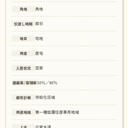
角地
角地
即日
引渡し時期
宅地
地目
居宅
用途
空家
入居状況
50％／80％
建蔽率/容積率
市街化区域
都市計画
第一種低層住居専用地域
用途地域
公営水道
上水