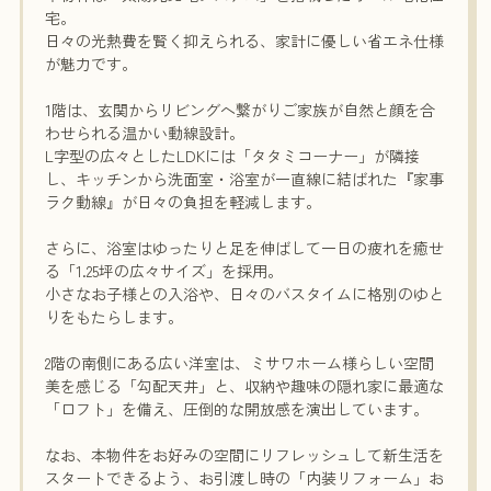
宅。
日々の光熱費を賢く抑えられる、家計に優しい省エネ仕様
が魅力です。
1階は、玄関からリビングへ繋がりご家族が自然と顔を合
わせられる温かい動線設計。
L字型の広々としたLDKには「タタミコーナー」が隣接
し、キッチンから洗面室・浴室が一直線に結ばれた『家事
ラク動線』が日々の負担を軽減します。
さらに、浴室はゆったりと足を伸ばして一日の疲れを癒せ
る「1.25坪の広々サイズ」を採用。
小さなお子様との入浴や、日々のバスタイムに格別のゆと
りをもたらします。
2階の南側にある広い洋室は、ミサワホーム様らしい空間
美を感じる「勾配天井」と、収納や趣味の隠れ家に最適な
「ロフト」を備え、圧倒的な開放感を演出しています。
なお、本物件をお好みの空間にリフレッシュして新生活を
スタートできるよう、お引渡し時の「内装リフォーム」お