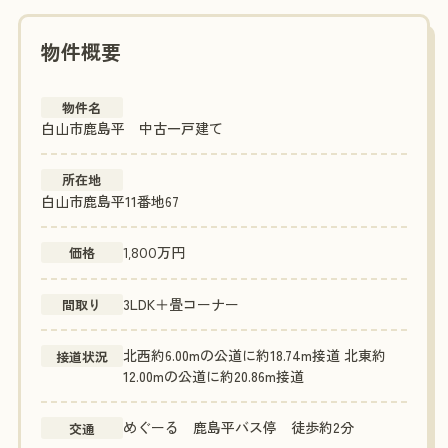
物件概要
物件名
白山市鹿島平 中古一戸建て
所在地
白山市鹿島平11番地67
万円
価格
1,800
3LDK＋畳コーナー
間取り
北西約6.00mの公道に約18.74m接道 北東約
接道状況
12.00mの公道に約20.86m接道
めぐーる 鹿島平バス停 徒歩約2分
交通