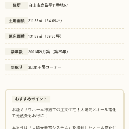
住所
白山市鹿島平11番地67
土地面積
211.88㎡（64.09坪）
延床面積
131.59㎡（39.80坪）
築年数
2001年9月築（築25年）
間取り
3LDK＋畳コーナー
おすすめポイント
北陸ミサワホーム様施工の注文住宅！太陽光×オール電化
で光熱費もお得に！
本物件は「太陽光発電システム」を搭載したオール電化住