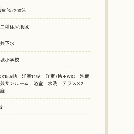
60％/200％
率
二種住居地域
共下水
城小学校
DK15.5帖 洋室14帖 洋室7帖+WIC 洗面
所兼サンルーム 浴室 水洗 テラス×2
庭
台