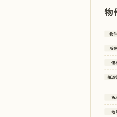
物
物
所
価
接道
角
地