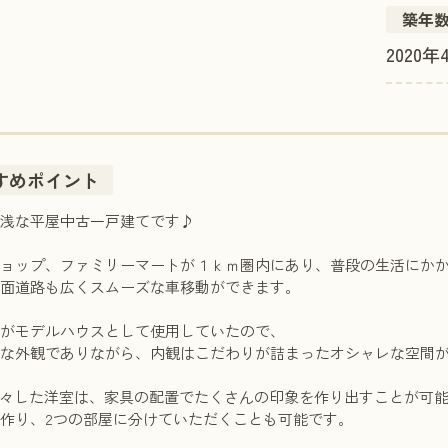
築年
2020
すめポイント
築浅な平屋中古一戸建てです♪
ショップ、ファミリーマートが１ｋｍ圏内にあり、普段の生活にか
全面道路も広くスムーズな車移動ができます。
社がモデルハウスとして使用していたので、
ルな外観でありながら、内観はこだわりが詰まったオシャレな空間
広々した洋室は、家具の配置でたくさんの印象を作り出すことが可
作り、2つの部屋に分けていただくことも可能です。