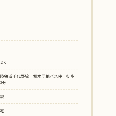
LDK
陸鉄道千代野線 相木団地バス停 徒歩
3分
談
宅