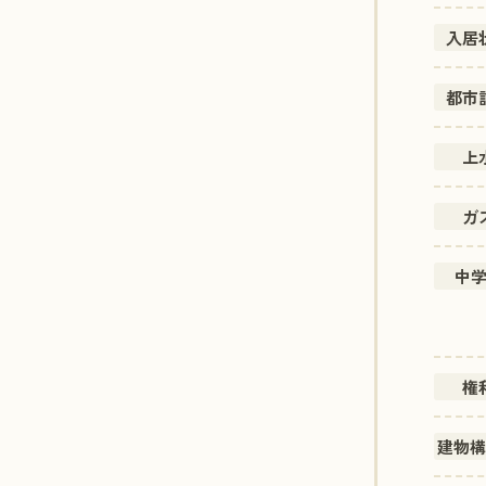
入居
都市
上
ガ
中
権
建物