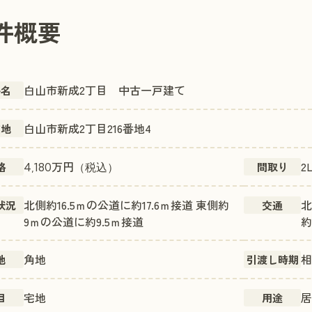
件概要
白山市新成2丁目 中古一戸建て
件名
白山市新成2丁目216番地4
在地
万円
2
格
間取り
4,180
（税込）
北側約16.5ｍの公道に約17.6ｍ接道 東側約
北
状況
交通
9ｍの公道に約9.5ｍ接道
約
角地
相
地
引渡し時期
宅地
居
目
用途