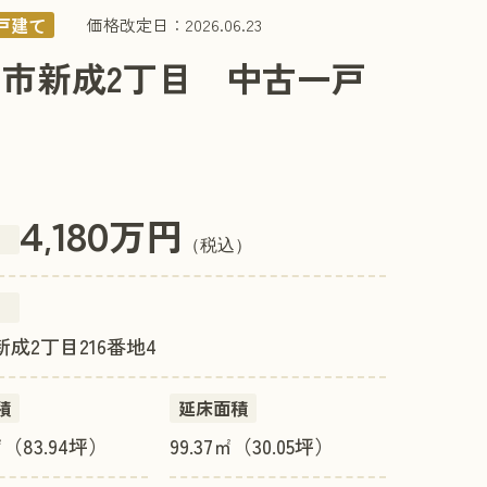
戸建て
価格改定日：2026.06.23
市新成2丁目 中古一戸
て
万円
4,180
（税込）
成2丁目216番地4
積
延床面積
2㎡（83.94坪）
99.37㎡（30.05坪）