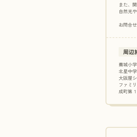
また、
自然光
お問合
周辺
蕪城小学
北星中学
大阪屋シ
ファミリ
成町第１