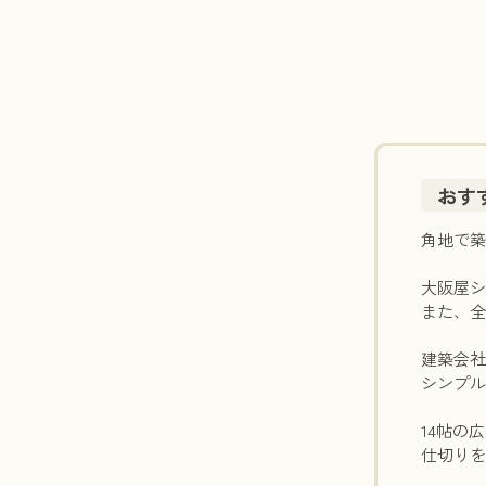
おす
角地で
大阪屋
また、
建築会
シンプ
14帖の
仕切りを