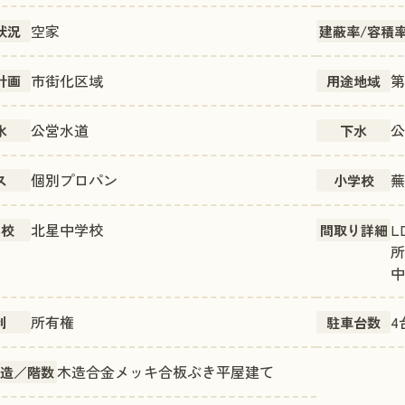
空家
状況
建蔽率/容積
市街化区域
第
計画
用途地域
公営水道
公
水
下水
個別プロパン
蕪
ス
小学校
北星中学校
L
学校
間取り詳細
中
所有権
4
利
駐車台数
木造合金メッキ合板ぶき平屋建て
構造／階数