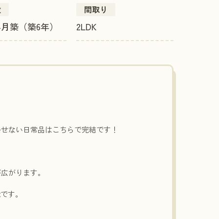
数
間取り
年4月築（築6年）
2LDK
かせない日常品はこちらで完結です！
が広がります。
能です。