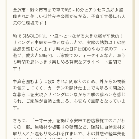
金沢市・野々市市まで車で約5～10分とアクセス良好♪整
備された美しい街並みや公園が広がる、子育て世帯にも人
気の住環境です！
約18.5帖のLDKは、中庭へとつながる大きな窓が印象的！
リビングと中庭が一体となることで、実際の帖数以上の開
放感を感じられます♪晴れた日にはBBQやお子様のプール
遊び、愛犬との時間、ご家族でのティータイムなど、おう
ち時間を思いっきり楽しめる贅沢なプライベート空間で
す！
中庭を囲むように設計された間取りのため、外からの視線
を気にしにくく、カーテンを開けたままでも明るく開放的
な暮らしを実現♪リビングにいながら四季の移ろいを感じ
られ、ご家族が自然と集まる、心安らぐ空間となっていま
す。
さらに、「一寸一分」を掲げる安田工務店様施工のこだわ
りの一邸。無垢材や板張りの壁面など、随所に自然素材を
取り入れた温もりあふれる住まいで、木の質感や経年美化