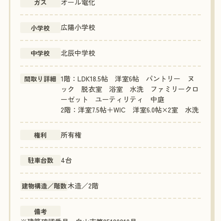
オール電化
ガス
広陽小学校
小学校
北辰中学校
中学校
1階：LDK18.5帖 洋室6帖 パントリー ヌ
間取り詳細
ック 脱衣室 浴室 水洗 ファミリークロ
ーゼット ユーティリティ 中庭
2階：洋室7.5帖＋WIC 洋室6.0帖×2室 水洗
所有権
権利
4台
駐車台数
木造／2階
建物構造／階数
備考