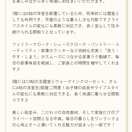
を楽しみながら永く快適にお住まいいただけます。
1階には6帖の洋室を配置しているため、将来的には寝室と
しても利用でき、平屋のような暮らし方も可能です♪ライ
フスタイルの変化にも柔軟に対応でき、長く安心して住み
続けられる間取りとなっています。
ファミリークローク・シューズクローク・パントリー・ユ
ーティリティ・家事カウンターなど収納も充実！「洗う・
干す・しまう」がスムーズにつながる家事ラク動線で、毎
日の家事負担を軽減し、ご家族との時間を増やしてくれま
す♪
2階には7.5帖の主寝室とウォークインクローゼット、さら
に6帖の洋室を2部屋ご用意！お子様の成長やライフスタイ
ルの変化にも柔軟に対応できる、長く快適に暮らせる間取
りです♪
美しい街並み、こだわりの自然素材、そして家族だけのプ
ライベート空間となる中庭。毎日の暮らしをワンランク上
の心地よさへと導いてくれる魅力が詰まった一邸です！