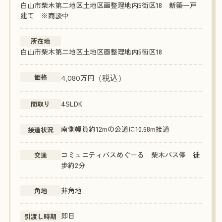
白山市柴木第二地区土地区画整理地内5街区18 新築一戸
建て ※商談中
所在地
白山市柴木第二地区土地区画整理地内5街区18
価格
万円
（税込）
4,080
4SLDK
間取り
南側幅員約12mの公道に10.68m接道
接道状況
コミュニティバスめぐーる 柴木バス停 徒
交通
歩約2分
非角地
角地
即日
引渡し時期