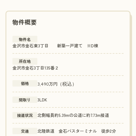
物件概要
物件名
金沢市金石東3丁目 新築一戸建て ※D棟
所在地
金沢市金石3丁目135番２
価格
万円
（税込）
3,490
3LDK
間取り
北側幅員約5.39mの公道に約7.73m接道
接道状況
北陸鉄道 金石バスターミナル 徒歩2分
交通